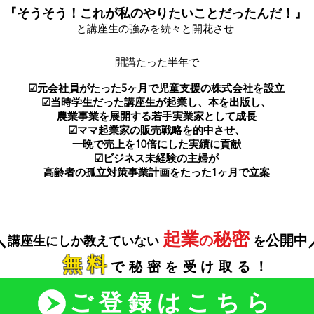
『そうそう！これが私のやりたいことだったんだ！』
と講座生の強みを続々と開花させ
​開講たった半年で
☑︎元会社員がたった5ヶ月で児童支援の株式会社を設立
☑︎当時学生だった講座生が起業し、本を出版し、
農業事業を展開する若手実業家として成長
☑︎ママ起業家の販売戦略を的中させ、
一晩で売上を10倍にした実績に貢献
☑︎ビジネス未経験の主婦が
高齢者の孤立対策事業計画をたった1ヶ月で立案
＼
起業
秘密
の
公開中
講座生にしか教えていない
を
無料
で秘密を受け取る！
ご登録はこちら