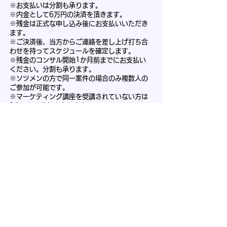
※お支払いは分割も承ります。
※内金として6万円の決済を頂きます。
※残金は正式な申し込み後にお支払いいただき
ます。
※ご決済後、当方からご連絡を差し上げ打ち合
わせを持ってスケジュールを確定します。
※残金のコンサル開始1か月前までにお支払い
ください。分割も承ります。
※ソツメンの方で同一案件の場合のみ複数人の
ご参加が可能です。
※マーケティング講座を受講されていない方は
1名のみの参加となります。
※使用期限 2023年11月31日まで（最終受付
は2023年9月1日スタート）
※​コンサル営業時間は、平日 7時～18時（日
本時間）とさせて頂きます。
​※ご決済後のご返金はできませんが、2023年
に使用しなかった場合、
2024年に7万円のバウチャー（金券）と交換い
たします。
※バウチャーの有効期限は2024年11月30日ま
で